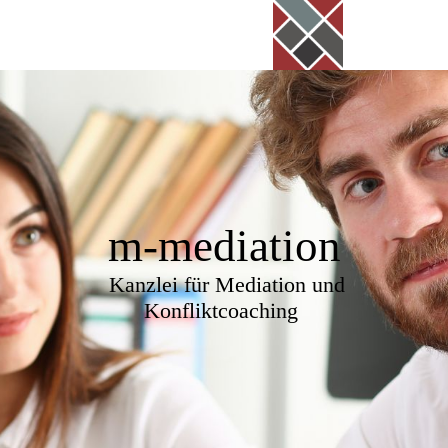
m-mediation
Kanzlei für Mediation und
Konfliktcoaching ­